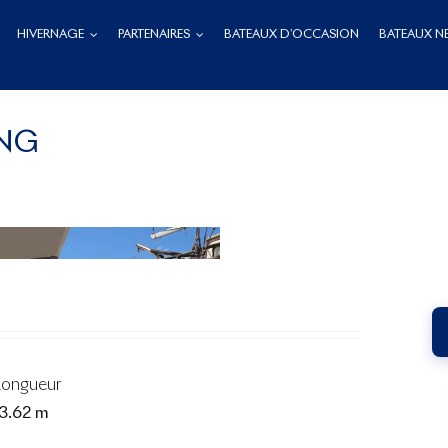
HIVERNAGE
PARTENAIRES
BATEAUX D’OCCASION
BATEAUX N
ING
Longueur
13.62 m