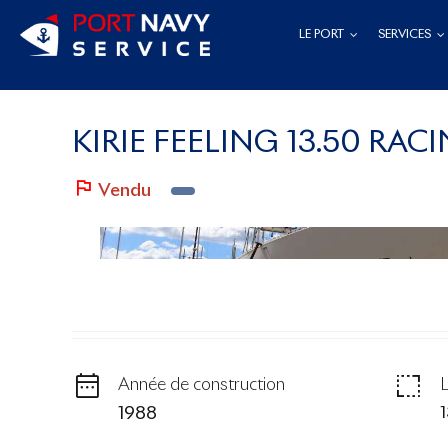
Passer
LE PORT
SERVICES
au
contenu
KIRIE FEELING 13.50 RAC
Vendu
Année de construction
1988