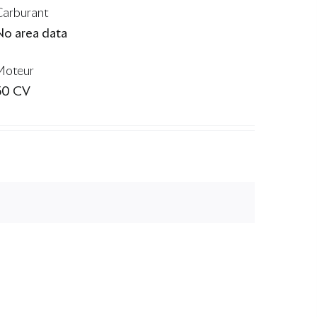
Carburant
No area data
Moteur
50 CV