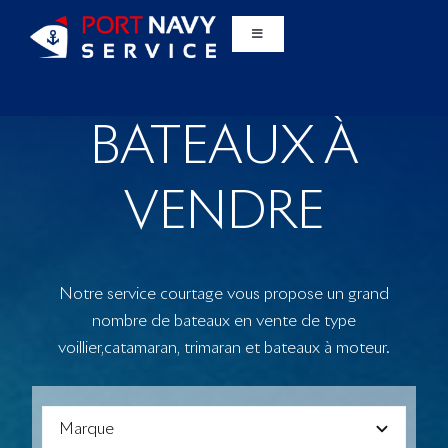
Passer
au
Basculer
la
contenu
navigation
Le port
BATEAUX À
Services
VENDRE
Hivernage
Partenaires
Notre service courtage vous propose un grand
nombre de bateaux en vente de type
voillier,catamaran, trimaran et bateaux à moteur.
Bateaux d’occasion
Bateaux Neufs