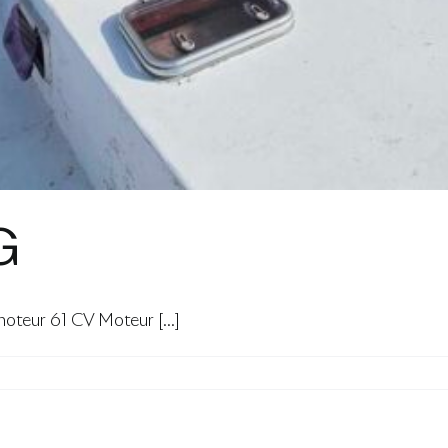
G
eur 61 CV Moteur [...]