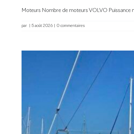
Moteurs Nombre de moteurs VOLVO Puissance mo
par
|
5 août 2026
|
0 commentaires