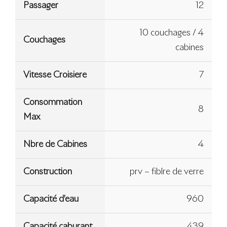
Passager
12
10 couchages / 4
Couchages
cabines
Vitesse Croisiere
7
Consommation
8
Max
Nbre de Cabines
4
Construction
prv – fiblre de verre
Capacité d’eau
960
Capacité caburant
439