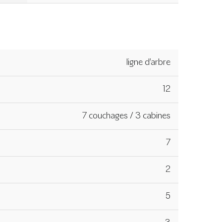
ligne d’arbre
12
7 couchages / 3 cabines
7
2
5