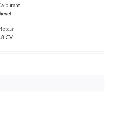
Carburant
iesel
Moteur
48 CV