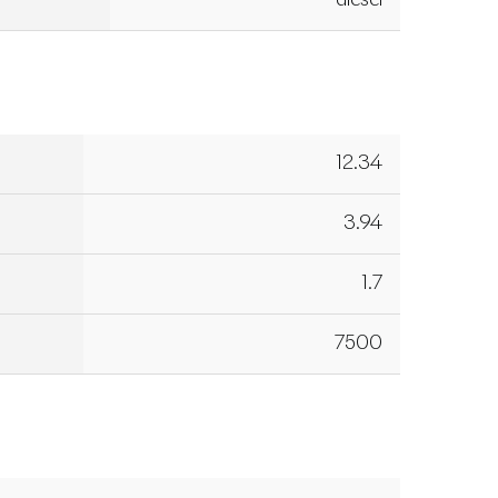
diesel
12.34
3.94
1.7
7500