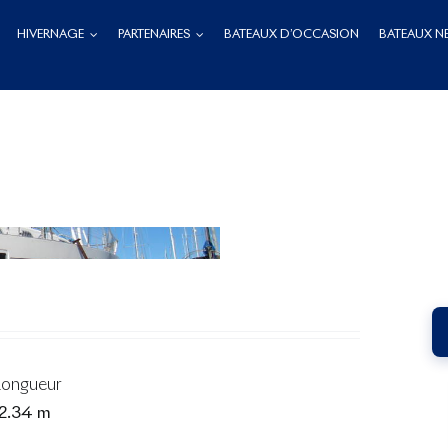
HIVERNAGE
PARTENAIRES
BATEAUX D’OCCASION
BATEAUX N
Longueur
12.34 m