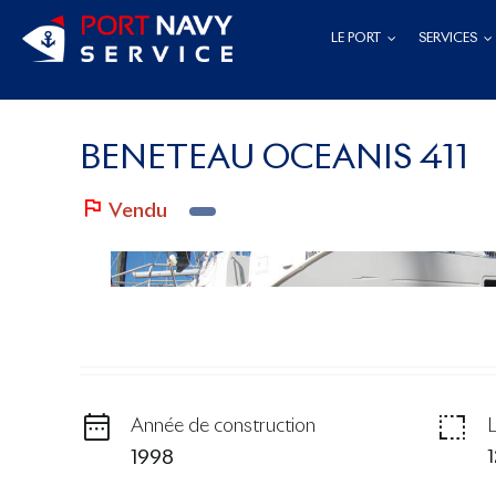
Passer
LE PORT
SERVICES
au
contenu
BENETEAU OCEANIS 411
Vendu
Année de construction
1998