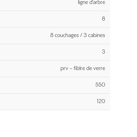
ligne d’arbre
8
8 couchages / 3 cabines
3
prv – fiblre de verre
550
120