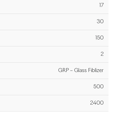
17
30
150
2
GRP – Glass Fiblizer
500
2400