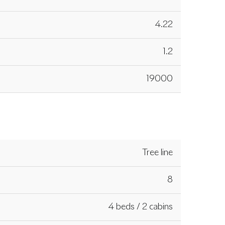
4.22
1.2
19000
Tree line
8
4 beds / 2 cabins