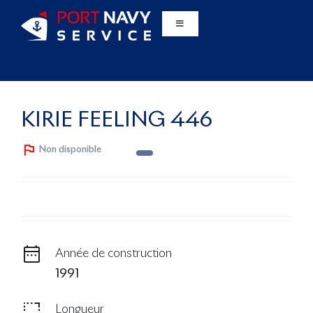
Passer
au
Basculer
la
contenu
navigation
Le port
Services
KIRIE FEELING 446
Non disponible
Hivernage
Partenaires
Bateaux d’occasion
Année de construction
1991
Bateaux Neufs
Longueur