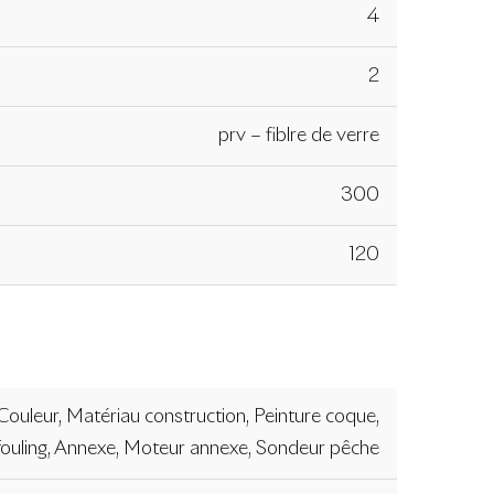
4
2
prv – fiblre de verre
300
120
Couleur, Matériau construction, Peinture coque,
fouling, Annexe, Moteur annexe, Sondeur pêche