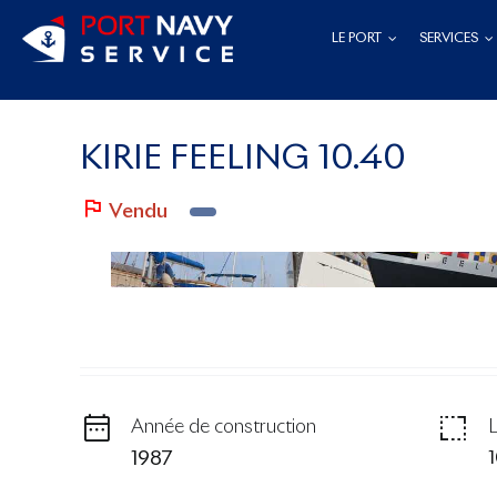
Passer
LE PORT
SERVICES
au
contenu
KIRIE FEELING 10.40
Vendu
Année de construction
1987