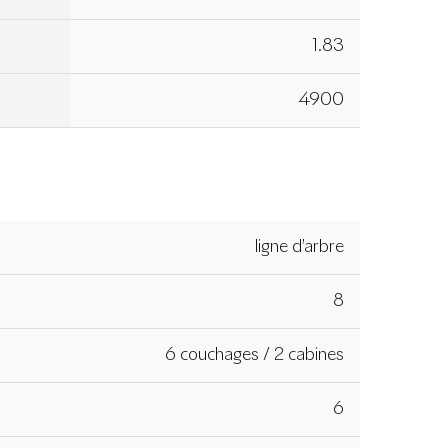
1.83
4900
ligne d’arbre
8
6 couchages / 2 cabines
6