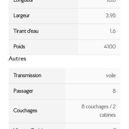
Longueur
10.6
Largeur
3.95
Tirant d’eau
1.6
Poids
4100
Autres
Transmission
voile
Passager
8
8 couchages / 2
Couchages
cabines