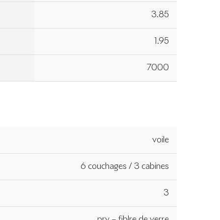
3.85
1.95
7000
voile
6 couchages / 3 cabines
3
prv – fiblre de verre