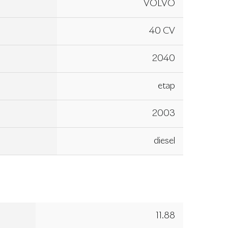
VOLVO
40 CV
2040
etap
2003
diesel
11.88