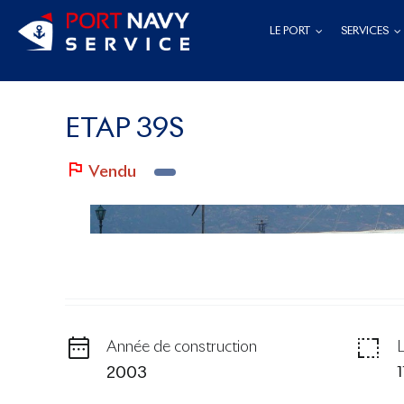
Passer
LE PORT
SERVICES
au
contenu
ETAP 39S
Vendu
Année de construction
1
2003