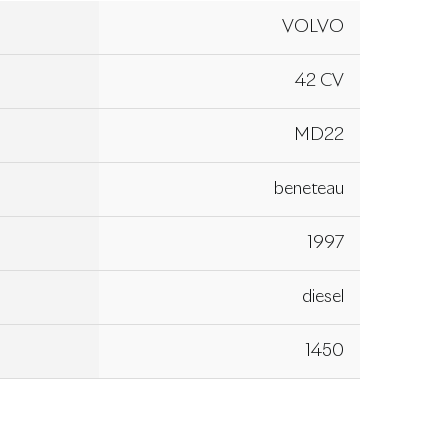
VOLVO
42 CV
MD22
beneteau
1997
diesel
1450