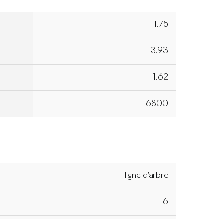
11.75
3.93
1.62
6800
ligne d’arbre
6