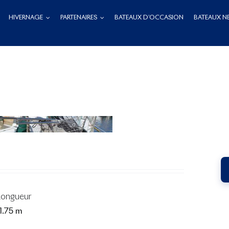
HIVERNAGE
PARTENAIRES
BATEAUX D’OCCASION
BATEAUX N
Longueur
1.75 m