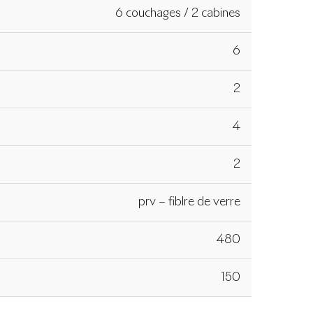
6 couchages / 2 cabines
6
2
4
2
prv – fiblre de verre
480
150