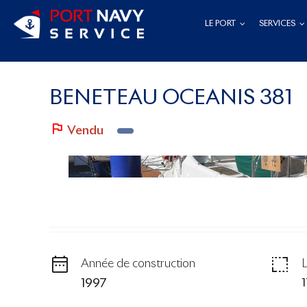
Passer
LE PORT
SERVICES
au
contenu
BENETEAU OCEANIS 381
Vendu
Année de construction
1
1997