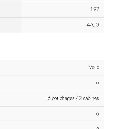
1.97
4700
voile
6
6 couchages / 2 cabines
6