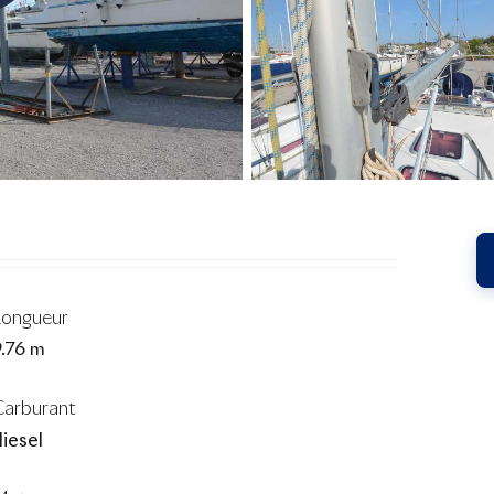
Longueur
9.76 m
Carburant
iesel