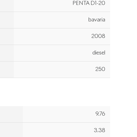
PENTA D1-20
bavaria
2008
diesel
250
9.76
3.38